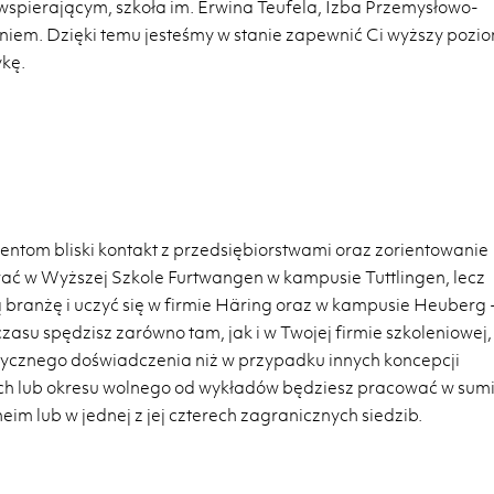
spierającym, szkoła im. Erwina Teufela, Izba Przemysłowo-
niem. Dzięki temu jesteśmy w stanie zapewnić Ci wyższy pozi
ykę.
ntom bliski kontakt z przedsiębiorstwami oraz zorientowanie
ować w Wyższej Szkole Furtwangen w kampusie Tuttlingen, lecz
branżę i uczyć się w firmie Häring oraz w kampusie Heuberg 
asu spędzisz zarówno tam, jak i w Twojej firmie szkoleniowej,
tycznego doświadczenia niż w przypadku innych koncepcji
nych lub okresu wolnego od wykładów będziesz pracować w sum
im lub w jednej z jej czterech zagranicznych siedzib.