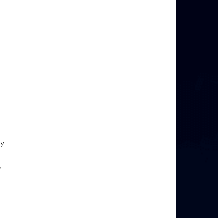
wy
,
o