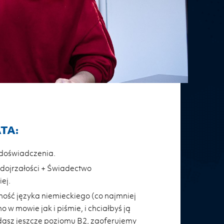
TA:
 doświadczenia.
dojrzałości + Świadectwo
ej.
ość języka niemieckiego (co najmniej
 w mowie jak i piśmie, i chciałbyś ją
iadasz jeszcze poziomu B2, zaoferujemy