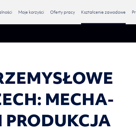
lności
Moje korzyści
Oferty pracy
Kształcenie zawodowe
Pr
RZE­MY­SŁO­WE
ZECH: ME­CHA­
I PRO­DUK­CJA