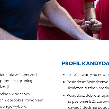
PROFIL KANDYDA
siedzibie w Niemczech
Jesteś otwarty na nowe
 pobytu za granicą
Posiadasz: Świadectwo 
zacji.
ukończenia szkoły średni
eckie świadectwo
Posiadasz dobrą znajom
anik obróbki skrawaniem
na poziomie B2), zarówno
 Twojego wyboru.
rozwijać. Jeśli nie pos