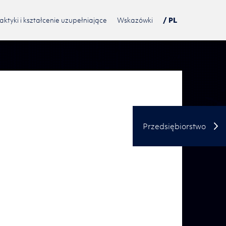
aktyki i kształcenie uzupełniające
Wskazówki
/ PL
DE
USA
TN
Przedsiębiorstwo