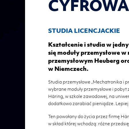
CY­FRO­W
STU­DIA LI­CEN­CJAC­KIE
Kształcenie i studia w jedn
się moduły przemysłowe w 
przemysłowym Heuberg oraz
w Niemczech.
Studia przemysłowe „Mechatronika i pro
wybrane moduły przemysłowe i pobyt za
Häring, w szkole zawodowej, na uniwe
dodatkowo zarabiać pieniądze. Lepiej s
Ten powołany do życia przez firmę Hä
w skład której wchodzą: różne przedsi