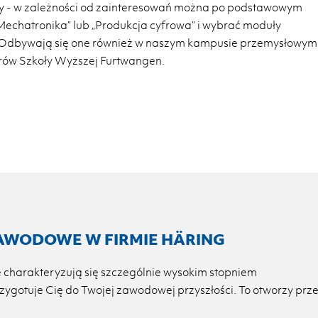
ity - w zależności od zainteresowań można po podstawowym
„Mechatronika” lub „Produkcja cyfrowa” i wybrać moduły
 Odbywają się one również w naszym kampusie przemysłowym
rów Szkoły Wyższej Furtwangen.
AWODOWE W FIRMIE HÄRING
 charakteryzują się szczególnie wysokim stopniem
ygotuje Cię do Twojej zawodowej przyszłości. To otworzy prz