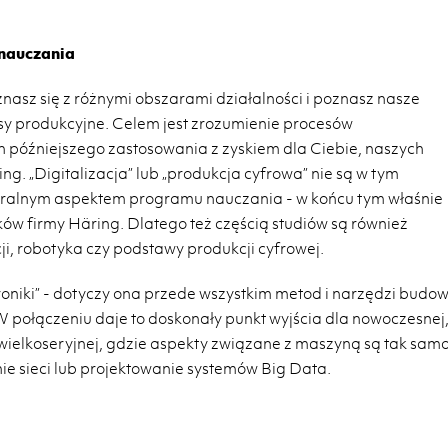
 nauczania
asz się z różnymi obszarami działalności i poznasz nasze
y produkcyjne. Celem jest zrozumienie procesów
ich późniejszego zastosowania z zyskiem dla Ciebie, naszych
ng. „Digitalizacja” lub „produkcja cyfrowa” nie są w tym
tralnym aspektem programu nauczania - w końcu tym właśnie
ków firmy Häring. Dlatego też częścią studiów są również
i, robotyka czy podstawy produkcji cyfrowej.
oniki” - dotyczy ona przede wszystkim metod i narzędzi budo
 W połączeniu daje to doskonały punkt wyjścia dla nowoczesnej
 wielkoseryjnej, gdzie aspekty związane z maszyną są tak sam
e sieci lub projektowanie systemów Big Data.