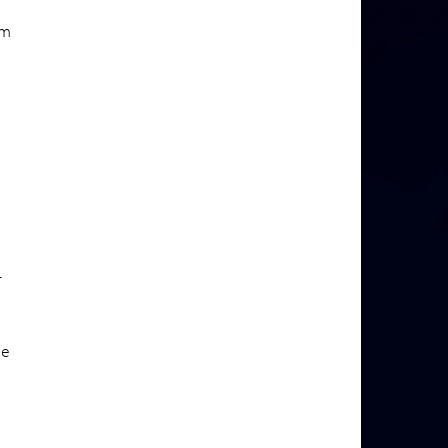
om
-
ie