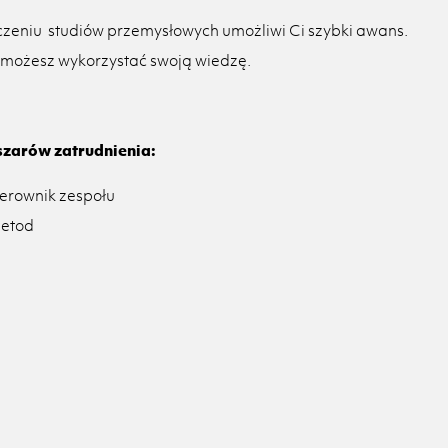
ńczeniu studiów przemysłowych umożliwi Ci szybki awans.
ie możesz wykorzystać swoją wiedzę.
szarów zatrudnienia:
ierownik zespołu
metod