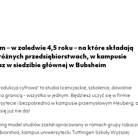
A
ym – w zaledwie 4,5 roku – na które składają
różnych przedsiębiorstwach, w kampusie
 w siedzibie głównej w Bubsheim
dukcja cyfrowa“ to studia licencjackie, szkolenia, dowolnie
 granicą - wszystko w jednym. Będziesz uczyć się w firmie
rsytecie i bezpośrednio w kampusie przemysłowym Heuberg, 
ię już nie da!
ring model studiów został opracowany w ramach grupy robocz
ębiorstwa, kampus uniwersytecki Tuttlingen Szkoły Wyższej