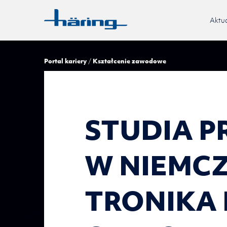
Aktua
Portal kariery
Kształcenie zawodowe
STU­DIA P
W NIEM­C
TRO­NI­KA 