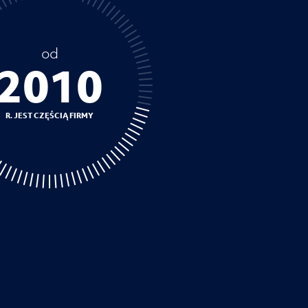
od
2010
R. JEST CZĘŚCIĄ FIRMY