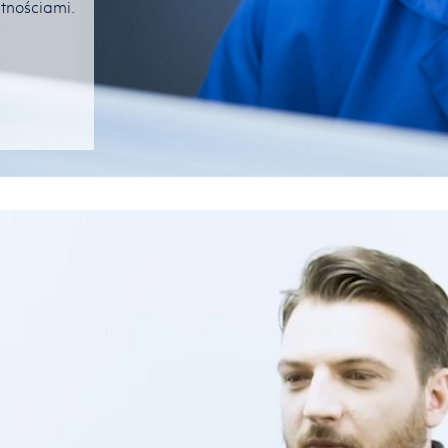
ętnościami.
w zawodzie mechanik.
t
o
m