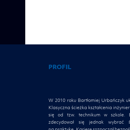
PROFIL
W 2010 roku Bartłomiej Urbańczyk uk
Klasyczna ścieżka kształcenia inżynie
się od tzw. technikum w szkole. 
zdecydował się jednak wybrać ś
na praktykę. Karierę rozpoczął bezpoś