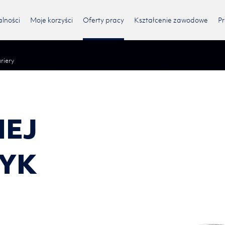
lności
Moje korzyści
Oferty pracy
Kształcenie zawodowe
Pr
riery
IEJ
YK