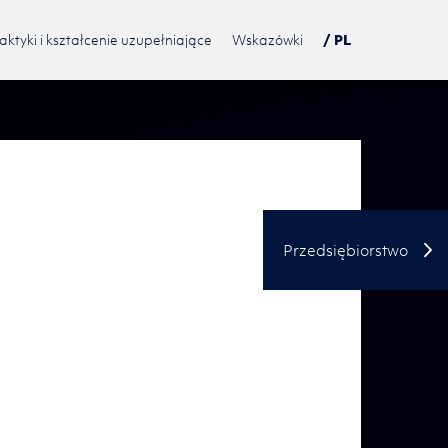
aktyki i kształcenie uzupełniające
Wskazówki
/ PL
DE
USA
TN
中文
Przedsiębiorstwo