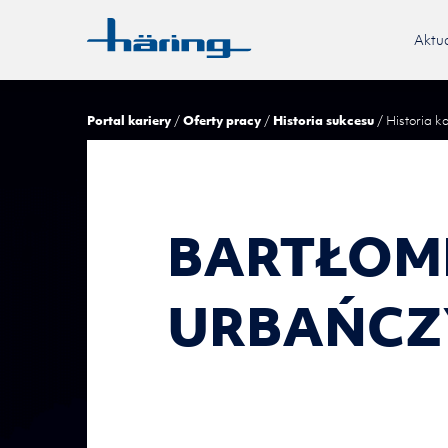
Aktua
Portal kariery
Oferty pracy
Historia sukcesu
Historia ka
BARTŁOM
URBAŃCZ