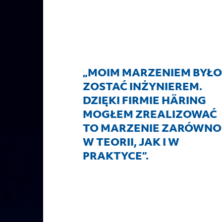
„MOIM MARZENIEM BYŁO
ZOSTAĆ INŻYNIEREM.
DZIĘKI FIRMIE HÄRING
MOGŁEM ZREALIZOWAĆ
TO MARZENIE ZARÓWNO
W TEORII, JAK I W
PRAKTYCE”.