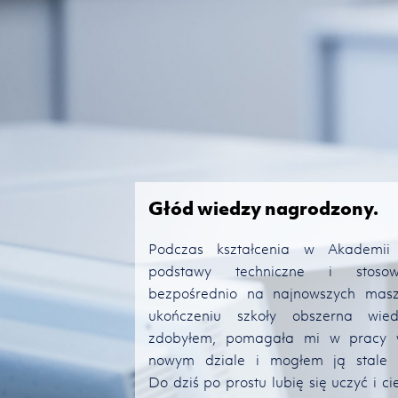
e w Niemczech.
Głód wiedzy nagrodzony.
Niemczech odczuwałem
Podczas kształcenia w Akademii
e mogę pracować
podstawy techniczne i stoso
h. A przede wszystkim
bezpośrednio na najnowszych masz
ej znajomości języka
ukończeniu szkoły obszerna wied
a mi wielką radość.
zdobyłem, pomagała mi w pracy
ocą tego języka około
nowym dziale i mogłem ją stale p
y – chociaż nigdy nie
Do dziś po prostu lubię się uczyć i cie