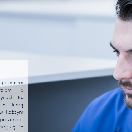
Dalsze kształcenie w dziale
zakupów.
 poznałem
wałem je
W dziale zakupów omawiałem z resztą teamu
W
ynach. Po
temat napraw. Wspólnie określaliśmy jakich
z
za, którą
części zamiennych naprawdę potrzebujemy
m
 w każdym
do maszyn, które następnie mogłem zamówić.
j
oszerzać.
Szło to w parze z moim praktycznym
t
szę się, że
doświadczeniem, które zdobyłem kształcąc się
d