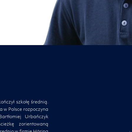
ończył szkołę średnią.
ra w Polsce rozpoczyna
Bartłomiej Urbańczyk
cieżkę zorientowaną
rednio w firmie Häring