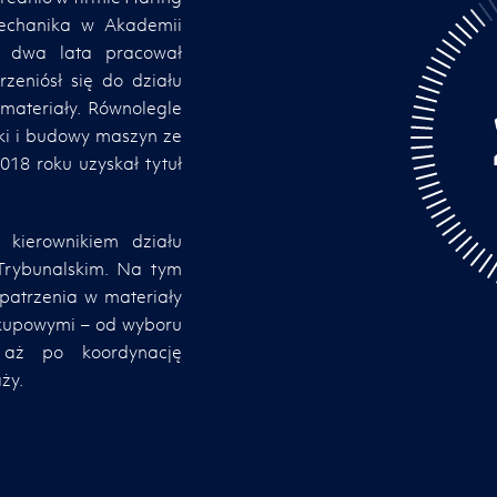
 mechanika w Akademii
z dwa lata pracował
zeniósł się do działu
 materiały. Równolegle
ki i budowy maszyn ze
018 roku uzyskał tytuł
 kierownikiem działu
Trybunalskim. Na tym
patrzenia w materiały
zakupowymi – od wyboru
 aż po koordynację
aży.