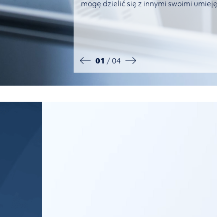
a krótkimi wizytami
mogę dzielić się z innymi swoimi umiej
że znam ten język tak
 wewnętrznym kursom
01
/ 04